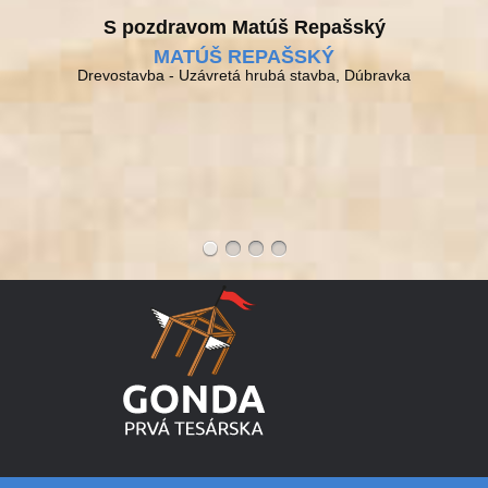
S pozdravom Matúš Repašský
MATÚŠ REPAŠSKÝ
Drevostavba - Uzávretá hrubá stavba, Dúbravka