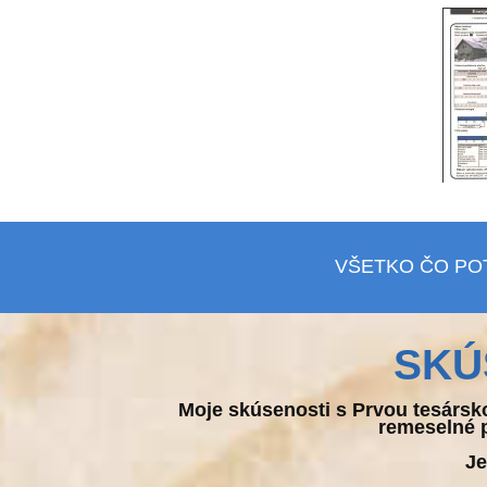
VŠETKO ČO PO
SKÚ
Moje skúsenosti s Prvou tesársk
remeselné p
Je