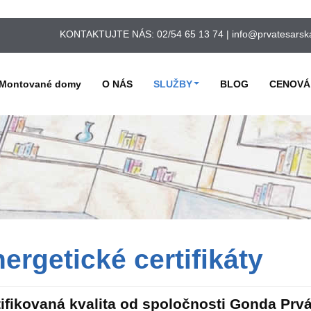
KONTAKTUJTE NÁS:
02/54 65 13 74 |
info@prvatesarsk
 Montované domy
O NÁS
SLUŽBY
BLOG
CENOVÁ
ergetické certifikáty
tifikovaná kvalita od spoločnosti Gonda Prv