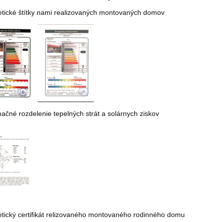
tické štítky nami realizovaných montovaných domov
ačné rozdelenie tepelných strát a solárnych ziskov
tický certifikát relizovaného montovaného rodinného domu