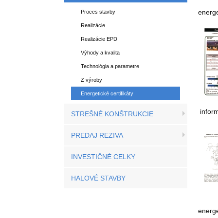
energe
Proces stavby
Realizácie
Realizácie EPD
Výhody a kvalita
Technológia a parametre
Z výroby
Energetické certifikáty
inform
STREŠNÉ KONŠTRUKCIE
PREDAJ REZIVA
INVESTIČNÉ CELKY
HALOVÉ STAVBY
energe