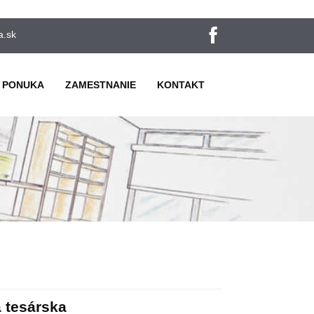
a.sk
 PONUKA
ZAMESTNANIE
KONTAKT
á tesárska