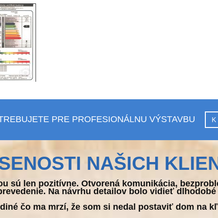
TREBUJETE PRE PROFESIONÁLNU VÝSTAVBU
K
SENOSTI NAŠICH KLIE
ou sú len pozitívne. Otvorená komunikácia, bezprobl
revedenie. Na návrhu detailov bolo vidieť dlhodobé
diné čo ma mrzí, že som si nedal postaviť dom na k