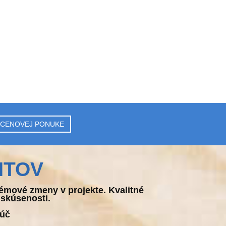
 CENOVEJ PONUKE
NTOV
émové zmeny v projekte. Kvalitné
 skúsenosti.
ľúč