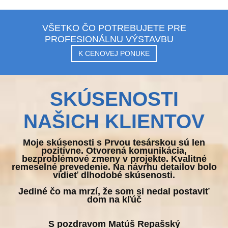
VŠETKO ČO POTREBUJETE PRE
PROFESIONÁLNU VÝSTAVBU
K CENOVEJ PONUKE
SKÚSENOSTI
NAŠICH KLIENTOV
Moje skúsenosti s Prvou tesárskou sú len
pozitívne. Otvorená komunikácia,
bezproblémové zmeny v projekte. Kvalitné
remeselné prevedenie. Na návrhu detailov bolo
vidieť dlhodobé skúsenosti.
Jediné čo ma mrzí, že som si nedal postaviť
dom na kľúč
S pozdravom Matúš Repašský