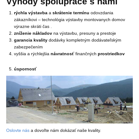
Výhody spolupráce s nami
rýchla výstavba
a
skrátenie termínu
odovzdania
zákazníkovi – technológia výstavby montovanych domov
výrazne skráti čas .
zníženie nákladov
na výstavbu, presuny a prestoje
garancia kvality
dodávky kompletným dodávateľským
zabezpečením
vyššia a rýchlejšia
návratnosť
finančných
prostriedkov
úspornosť
Oslovte nás
a dovoľte nám dokázať naše kvality.