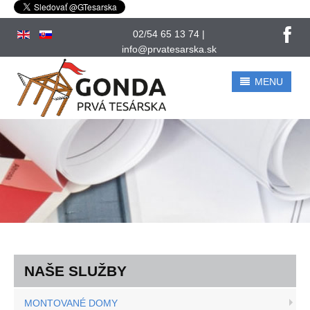
02/54 65 13 74 |
info@prvatesarska.sk
MENU
UVOD. Montované domy
O NÁS
SLUŽBY
BLOG
CENOVÁ PONUKA
NAŠE SLUŽBY
ZAMESTNANIE
MONTOVANÉ DOMY