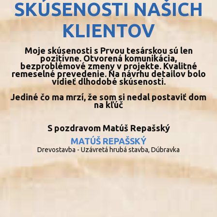
SKÚSENOSTI NAŠICH
KONTAKT
KLIENTOV
Moje skúsenosti s Prvou tesárskou sú len
pozitívne. Otvorená komunikácia,
bezproblémové zmeny v projekte. Kvalitné
remeselné prevedenie. Na návrhu detailov bolo
vidieť dlhodobé skúsenosti.
Jediné čo ma mrzí, že som si nedal postaviť dom
na kľúč
S pozdravom Matúš Repašský
MATÚŠ REPAŠSKÝ
Drevostavba - Uzávretá hrubá stavba, Dúbravka