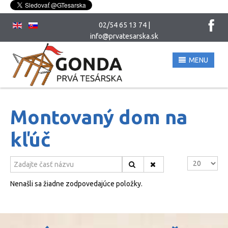
02/54 65 13 74 |
info@prvatesarska.sk
MENU
UVOD. Montované domy
Montovaný dom na
O NÁS
kľúč
SLUŽBY
Zadajte časť názvu
Zobrazené p
BLOG
Nenašli sa žiadne zodpovedajúce položky.
CENOVÁ PONUKA
ZAMESTNANIE